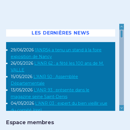
LES DERNIÈRES NEWS
29/06/2026
l'ANR54 a tenu un stand à la foire
exposition de Nancy
26/05/2026
L'ANR 62 : a fêté les 100 ans de M.
VALLE
15/05/2026
L'ANR 50 : Assemblée
Départementale
13/05/2026
L'ANR 93 : présente dans le
magazine seine Saint-Denis
04/05/2026
L'ANR 03 : expert du bien vieillir vue
du comité (rire)
16/04/2026
L'ANR 12 : en réunion régionale en
Espace membres
Occitanie
10/04/2026
L'ANR 44 : Assemblée