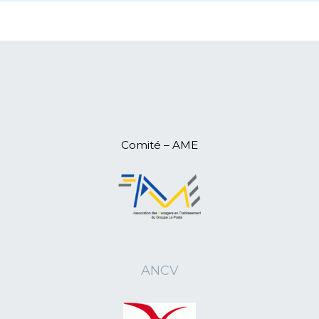
12/05/2025
L'ANR84 Irène Laroche vient de fêter
ses 111 ans
05/05/2025
L'ANR12 en Assemblée
Départementale
29/04/2025
L'ANR50 en Assemblée
Départementale
11/04/2025
L'ANR15 en Assemblée
Départementale
09/04/2025
L'ANR07 en Assemblée
Comité – AME
Départementale
08/04/2025
L'ANR07 (Ardèche) pour une retraite
active
06/04/2025
L'ANR26 en Assemblée
Départementale
06/04/2025
L'ANR44 en Assemblée
Départementale
ANCV
28/03/2025
L'ANR10 en Assemblée
Départementale
20/03/2025
L'ANR03 en Assemblée