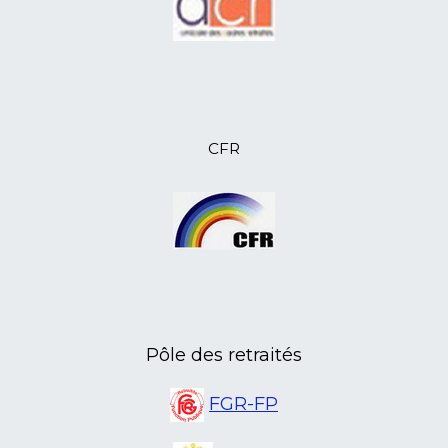
visiteurs sociaux
20/10/2023
Le fond social de L'AMICALE VIE
02/10/2023
Nouvelle activité proposée par l'ANR
41
02/10/2023
L’ANR 07, retrouvailles conviviales
14/09/2023
L’ANR 41, au forum des associations
12/08/2023
L’ANR 14, Yves Lecouturier, écrivain
CFR
et historien de Caen, est décédé
10/08/2023
L’ANR 46 sort en Aveyron
07/08/2023
Et si on découvrait le Mercantour
avec l'ANR 06
07/07/2023
Nouveau local à la Poste de Cellettes
pour l'ANR 41
15/05/2023
L'ANR 45 Formation au numérique
pour les retraités
08/05/2023
L'ANR 03 sur les pas d'Émile
Pôle des retraités
Guillaumin
21/04/2023
L'ANR Isère a sa première centenaire
FGR-FP
20/04/2023
L'ANR Lot en assemblée
départementale