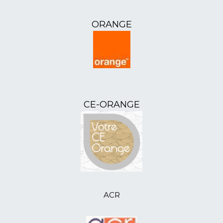
Départementale 2024
17/04/2024
L'ANR12 - Assemblée
ORANGE
Départementale 2024
11/04/2024
L'ANR51 - Assemblée
Départementale 2024
10/04/2024
L'ANR07 - Assemblée
Départementale 2024
21/03/2024
L'ANR85 - Assemblée
Départementale du 19 mars 2024
CE-ORANGE
21/02/2024
L'ANR52 - Assemblée
Départementale (des sujets d’inquiétude)
21/02/2024
ANR46 - Bal et goûter pour les aînés
05/01/2024
ANR41 - accueille ses nouveaux
adhérents
19/12/2023
ANR41 - formation 1er secours
16/12/2023
ANR80 - distribue des colis-cadeaux
14/12/2023
ANR64 - atelier Tricotons
ACR
06/11/2023
L'ANR46 - sortie en Aveyron
03/11/2023
anr85-informations et échanges