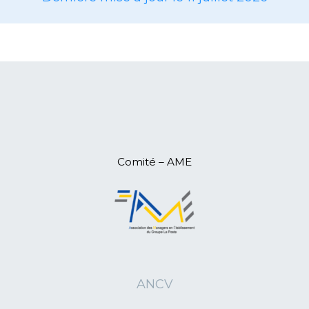
14/06/2025
L'ANR en AG à Erdeven (Morbihan)
12/05/2025
L'ANR84 Irène Laroche vient de fêter
ses 111 ans
05/05/2025
L'ANR12 en Assemblée
Départementale
29/04/2025
L'ANR50 en Assemblée
Départementale
11/04/2025
L'ANR15 en Assemblée
Départementale
09/04/2025
L'ANR07 en Assemblée
Comité – AME
Départementale
08/04/2025
L'ANR07 (Ardèche) pour une retraite
active
06/04/2025
L'ANR26 en Assemblée
Départementale
06/04/2025
L'ANR44 en Assemblée
Départementale
ANCV
28/03/2025
L'ANR10 en Assemblée
Départementale