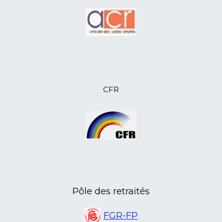
03/11/2023
anr85-informations et échanges
visiteurs sociaux
20/10/2023
Le fond social de L'AMICALE VIE
02/10/2023
Nouvelle activité proposée par l'ANR
41
02/10/2023
L’ANR 07, retrouvailles conviviales
14/09/2023
L’ANR 41, au forum des associations
12/08/2023
L’ANR 14, Yves Lecouturier, écrivain
CFR
et historien de Caen, est décédé
10/08/2023
L’ANR 46 sort en Aveyron
07/08/2023
Et si on découvrait le Mercantour
avec l'ANR 06
07/07/2023
Nouveau local à la Poste de Cellettes
pour l'ANR 41
15/05/2023
L'ANR 45 Formation au numérique
pour les retraités
08/05/2023
L'ANR 03 sur les pas d'Émile
Pôle des retraités
Guillaumin
21/04/2023
L'ANR Isère a sa première centenaire
FGR-FP
20/04/2023
L'ANR Lot en assemblée