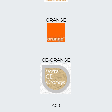
29/04/2024
L'ANR50 - Assemblée
Départementale 2024
17/04/2024
L'ANR12 - Assemblée
ORANGE
Départementale 2024
11/04/2024
L'ANR51 - Assemblée
Départementale 2024
10/04/2024
L'ANR07 - Assemblée
Départementale 2024
21/03/2024
L'ANR85 - Assemblée
Départementale du 19 mars 2024
CE-ORANGE
21/02/2024
L'ANR52 - Assemblée
Départementale (des sujets d’inquiétude)
21/02/2024
ANR46 - Bal et goûter pour les aînés
05/01/2024
ANR41 - accueille ses nouveaux
adhérents
19/12/2023
ANR41 - formation 1er secours
16/12/2023
ANR80 - distribue des colis-cadeaux
14/12/2023
ANR64 - atelier Tricotons
ACR
06/11/2023
L'ANR46 - sortie en Aveyron