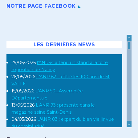
NOTRE PAGE FACEBOOK
LES DERNIÈRES NEWS
29/06/2026
l'ANR54 a tenu un stand à la foire
exposition de Nancy
26/05/2026
L'ANR 62 : a fêté les 100 ans de M.
VALLE
15/05/2026
L'ANR 50 : Assemblée
Départementale
13/05/2026
L'ANR 93 : présente dans le
magazine seine Saint-Denis
04/05/2026
L'ANR 03 : expert du bien vieillir vue
du comité (rire)
16/04/2026
L'ANR 12 : en réunion régionale en