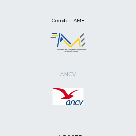
11/04/2025
L'ANR15 en Assemblée
Départementale
09/04/2025
L'ANR07 en Assemblée
Comité – AME
Départementale
08/04/2025
L'ANR07 (Ardèche) pour une retraite
active
06/04/2025
L'ANR26 en Assemblée
Départementale
06/04/2025
L'ANR44 en Assemblée
Départementale
ANCV
28/03/2025
L'ANR10 en Assemblée
Départementale
20/03/2025
L'ANR03 en Assemblée
Départementale
20/03/2025
L'ANR46 tient son assemblée
générale
07/02/2025
L'ANR66 fête M.Marceau Puig
centenaire
04/01/2025
L'ANR75 à la soirée de l'engagement