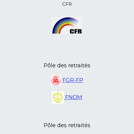
12/08/2023
L’ANR 14, Yves Lecouturier, écrivain
CFR
et historien de Caen, est décédé
10/08/2023
L’ANR 46 sort en Aveyron
07/08/2023
Et si on découvrait le Mercantour
avec l'ANR 06
07/07/2023
Nouveau local à la Poste de Cellettes
pour l'ANR 41
15/05/2023
L'ANR 45 Formation au numérique
pour les retraités
08/05/2023
L'ANR 03 sur les pas d'Émile
Pôle des retraités
Guillaumin
21/04/2023
L'ANR Isère a sa première centenaire
FGR-FP
20/04/2023
L'ANR Lot en assemblée
départementale
FNOM
20/04/2023
L'ANR Jura en assemblée
départementale
14/04/2023
L'ANR 85 en assemblée
départementale
Pôle des retraités
11/04/2023
L'ANR 08 en assemblée
départementale