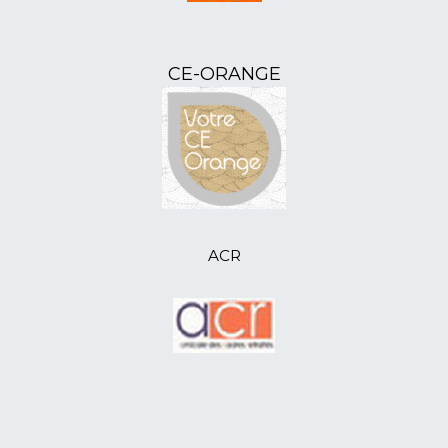
Départementale 2024
21/03/2024
L'ANR85 - Assemblée
Départementale du 19 mars 2024
CE-ORANGE
21/02/2024
L'ANR52 - Assemblée
Départementale (des sujets d’inquiétude)
21/02/2024
ANR46 - Bal et goûter pour les aînés
05/01/2024
ANR41 - accueille ses nouveaux
adhérents
19/12/2023
ANR41 - formation 1er secours
16/12/2023
ANR80 - distribue des colis-cadeaux
14/12/2023
ANR64 - atelier Tricotons
ACR
06/11/2023
L'ANR46 - sortie en Aveyron
03/11/2023
anr85-informations et échanges
visiteurs sociaux
20/10/2023
Le fond social de L'AMICALE VIE
02/10/2023
Nouvelle activité proposée par l'ANR
41
02/10/2023
L’ANR 07, retrouvailles conviviales
14/09/2023
L’ANR 41, au forum des associations