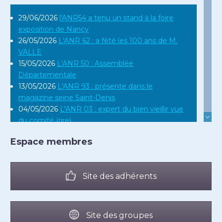
29/06/2026
l'ANR54 a tenu un stand à la foire
exposition de Nancy
26/05/2026
L'ANR 62 : a fêté les 100 ans de M.
VALLE
15/05/2026
L'ANR 50 : Assemblée
Départementale
13/05/2026
L'ANR 93 : présente dans le
magazine seine Saint-Denis
04/05/2026
L'ANR 03 : expert du bien vieillir vue
du comité (rire)
16/04/2026
L'ANR 12 : en réunion régionale en
Espace membres
Occitanie
10/04/2026
L'ANR 44 : Assemblée
Départementale du 31 mars 2026
Site des adhérents
10/03/2026
L'ANR 974 Assemblée Générale du
groupe 974 ile de la réunion
24/02/2026
L'ANR 27 Madame BRASSE Lucie
célèbre ses 105 ans
Site des groupes