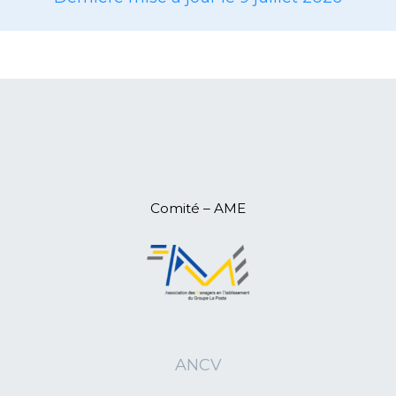
14/06/2025
L'ANR en AG à Erdeven (Morbihan)
12/05/2025
L'ANR84 Irène Laroche vient de fêter
ses 111 ans
05/05/2025
L'ANR12 en Assemblée
Départementale
29/04/2025
L'ANR50 en Assemblée
Départementale
11/04/2025
L'ANR15 en Assemblée
Départementale
09/04/2025
L'ANR07 en Assemblée
Comité – AME
Départementale
08/04/2025
L'ANR07 (Ardèche) pour une retraite
active
06/04/2025
L'ANR26 en Assemblée
Départementale
06/04/2025
L'ANR44 en Assemblée
Départementale
ANCV
28/03/2025
L'ANR10 en Assemblée
Départementale