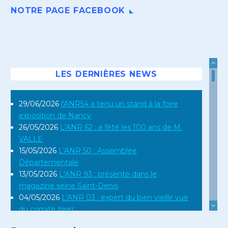
NOTRE PAGE FACEBOOK
LES DERNIÈRES NEWS
29/06/2026
l'ANR54 a tenu un stand à la foire
exposition de Nancy
26/05/2026
L'ANR 62 : a fêté les 100 ans de M.
VALLE
15/05/2026
L'ANR 50 : Assemblée
Départementale
13/05/2026
L'ANR 93 : présente dans le
magazine seine Saint-Denis
04/05/2026
L'ANR 03 : expert du bien vieillir vue
du comité (rire)
16/04/2026
L'ANR 12 : en réunion régionale en