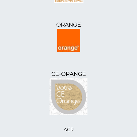
29/04/2024
L'ANR50 - Assemblée
Départementale 2024
17/04/2024
L'ANR12 - Assemblée
ORANGE
Départementale 2024
11/04/2024
L'ANR51 - Assemblée
Départementale 2024
10/04/2024
L'ANR07 - Assemblée
Départementale 2024
21/03/2024
L'ANR85 - Assemblée
Départementale du 19 mars 2024
CE-ORANGE
21/02/2024
L'ANR52 - Assemblée
Départementale (des sujets d’inquiétude)
21/02/2024
ANR46 - Bal et goûter pour les aînés
05/01/2024
ANR41 - accueille ses nouveaux
adhérents
19/12/2023
ANR41 - formation 1er secours
16/12/2023
ANR80 - distribue des colis-cadeaux
14/12/2023
ANR64 - atelier Tricotons
ACR
06/11/2023
L'ANR46 - sortie en Aveyron