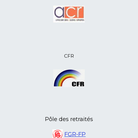
03/11/2023
anr85-informations et échanges
visiteurs sociaux
20/10/2023
Le fond social de L'AMICALE VIE
02/10/2023
Nouvelle activité proposée par l'ANR
41
02/10/2023
L’ANR 07, retrouvailles conviviales
14/09/2023
L’ANR 41, au forum des associations
12/08/2023
L’ANR 14, Yves Lecouturier, écrivain
CFR
et historien de Caen, est décédé
10/08/2023
L’ANR 46 sort en Aveyron
07/08/2023
Et si on découvrait le Mercantour
avec l'ANR 06
07/07/2023
Nouveau local à la Poste de Cellettes
pour l'ANR 41
15/05/2023
L'ANR 45 Formation au numérique
pour les retraités
08/05/2023
L'ANR 03 sur les pas d'Émile
Pôle des retraités
Guillaumin
21/04/2023
L'ANR Isère a sa première centenaire
FGR-FP
20/04/2023
L'ANR Lot en assemblée