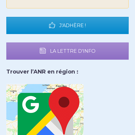
J'ADHÈRE !
LA LETTRE D'INFO
Trouver l’ANR en région :