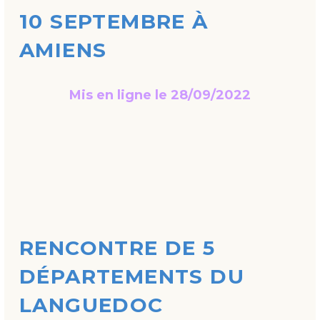
10 SEPTEMBRE À
AMIENS
Mis en ligne le 28/09/2022
RENCONTRE DE 5
DÉPARTEMENTS DU
LANGUEDOC