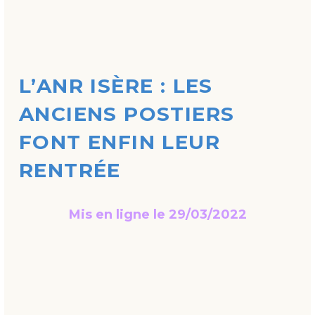
L’ANR ISÈRE : LES
ANCIENS POSTIERS
FONT ENFIN LEUR
RENTRÉE
Mis en ligne le 29/03/2022