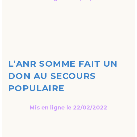
L’ANR SOMME FAIT UN
DON AU SECOURS
POPULAIRE
Mis en ligne le 22/02/2022