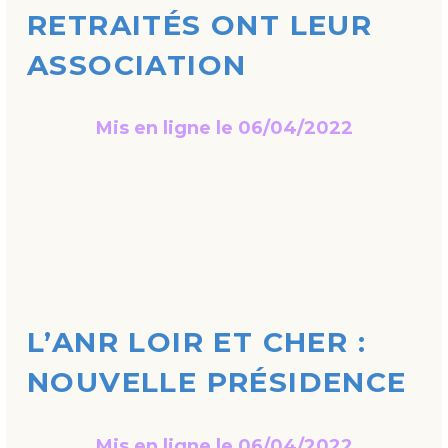
RETRAITÉS ONT LEUR
ASSOCIATION
Mis en ligne le 06/04/2022
L’ANR LOIR ET CHER :
NOUVELLE PRÉSIDENCE
Mis en ligne le 06/04/2022