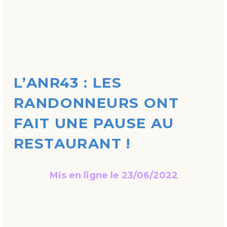
L’ANR43 : LES
RANDONNEURS ONT
FAIT UNE PAUSE AU
RESTAURANT !
Mis en ligne le 23/06/2022