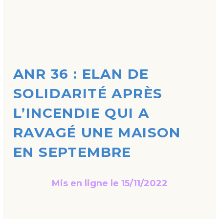
ANR 36 : ELAN DE
SOLIDARITÉ APRÈS
L’INCENDIE QUI A
RAVAGÉ UNE MAISON
EN SEPTEMBRE
Mis en ligne le 15/11/2022