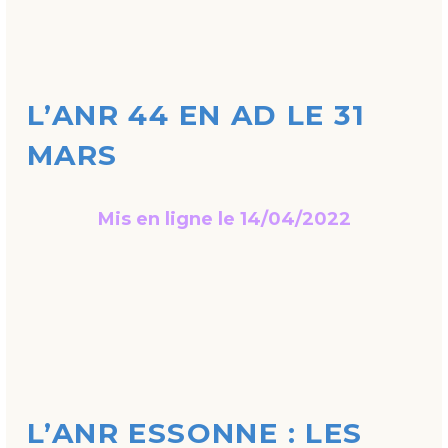
L’ANR 44 EN AD LE 31
MARS
Mis en ligne le 14/04/2022
L’ANR ESSONNE : LES