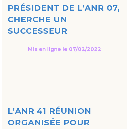
PRÉSIDENT DE L’ANR 07,
CHERCHE UN
SUCCESSEUR
Mis en ligne le 07/02/2022
L’ANR 41 RÉUNION
ORGANISÉE POUR