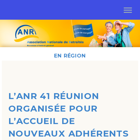
EN RÉGION
L’ANR 41 RÉUNION
ORGANISÉE POUR
L’ACCUEIL DE
NOUVEAUX ADHÉRENTS