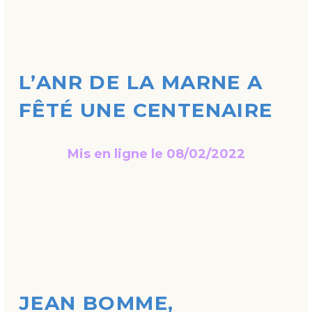
L’ANR DE LA MARNE A
FÊTÉ UNE CENTENAIRE
Mis en ligne le 08/02/2022
JEAN BOMME,