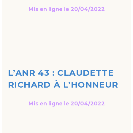
Mis en ligne le 20/04/2022
L’ANR 43 : CLAUDETTE
RICHARD À L’HONNEUR
Mis en ligne le 20/04/2022