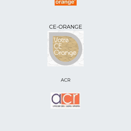
10/04/2024
L'ANR07 - Assemblée
Départementale 2024
21/03/2024
L'ANR85 - Assemblée
Départementale du 19 mars 2024
CE-ORANGE
21/02/2024
L'ANR52 - Assemblée
Départementale (des sujets d’inquiétude)
21/02/2024
ANR46 - Bal et goûter pour les aînés
05/01/2024
ANR41 - accueille ses nouveaux
adhérents
19/12/2023
ANR41 - formation 1er secours
16/12/2023
ANR80 - distribue des colis-cadeaux
14/12/2023
ANR64 - atelier Tricotons
ACR
06/11/2023
L'ANR46 - sortie en Aveyron
03/11/2023
anr85-informations et échanges
visiteurs sociaux
20/10/2023
Le fond social de L'AMICALE VIE
02/10/2023
Nouvelle activité proposée par l'ANR
41
02/10/2023
L’ANR 07, retrouvailles conviviales
14/09/2023
L’ANR 41, au forum des associations