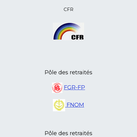
12/08/2023
L’ANR 14, Yves Lecouturier, écrivain
CFR
et historien de Caen, est décédé
10/08/2023
L’ANR 46 sort en Aveyron
07/08/2023
Et si on découvrait le Mercantour
avec l'ANR 06
07/07/2023
Nouveau local à la Poste de Cellettes
pour l'ANR 41
15/05/2023
L'ANR 45 Formation au numérique
pour les retraités
08/05/2023
L'ANR 03 sur les pas d'Émile
Pôle des retraités
Guillaumin
21/04/2023
L'ANR Isère a sa première centenaire
FGR-FP
20/04/2023
L'ANR Lot en assemblée
départementale
FNOM
20/04/2023
L'ANR Jura en assemblée
départementale
14/04/2023
L'ANR 85 en assemblée
départementale
Pôle des retraités
11/04/2023
L'ANR 08 en assemblée