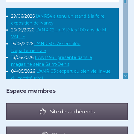
29/06/2026
l'ANR54 a tenu un stand à la foire
exposition de Nancy
26/05/2026
L'ANR 62 : a fêté les 100 ans de M.
VALLE
15/05/2026
L'ANR 50 : Assemblée
Départementale
13/05/2026
L'ANR 93 : présente dans le
magazine seine Saint-Denis
04/05/2026
L'ANR 03 : expert du bien vieillir vue
du comité (rire)
16/04/2026
L'ANR 12 : en réunion régionale en
Espace membres
Occitanie
10/04/2026
L'ANR 44 : Assemblée
Départementale du 31 mars 2026
Site des adhérents
10/03/2026
L'ANR 974 Assemblée Générale du
groupe 974 ile de la réunion
24/02/2026
L'ANR 27 Madame BRASSE Lucie
célèbre ses 105 ans