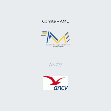
Départementale
11/04/2025
L'ANR15 en Assemblée
Départementale
09/04/2025
L'ANR07 en Assemblée
Comité – AME
Départementale
08/04/2025
L'ANR07 (Ardèche) pour une retraite
active
06/04/2025
L'ANR26 en Assemblée
Départementale
06/04/2025
L'ANR44 en Assemblée
Départementale
ANCV
28/03/2025
L'ANR10 en Assemblée
Départementale
20/03/2025
L'ANR03 en Assemblée
Départementale
20/03/2025
L'ANR46 tient son assemblée
générale
07/02/2025
L'ANR66 fête M.Marceau Puig
centenaire
04/01/2025
L'ANR75 à la soirée de l'engagement